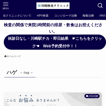
MENU
当クリニックについて
HPV検査
コンジローマ治療
梅毒治療
HIV
検査の関係で来院1時間前の排尿・飲食はお控えくださ
い。
休診日なし・川崎駅チカ・即日結果 ☛こちらをクリッ
ク☚ Web予約受付中！！
ホーム
ハゲ
ハゲ
– tag –
AGA治療