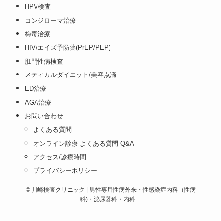
HPV検査
コンジローマ治療
梅毒治療
HIV/エイズ予防薬(PrEP/PEP)
肛門性病検査
メディカルダイエット/美容点滴
ED治療
AGA治療
お問い合わせ
よくある質問
オンライン診療 よくある質問 Q&A
アクセス/診療時間
プライバシーポリシー
©
川崎検査クリニック | 男性専用性病外来・性感染症内科（性病
科)・泌尿器科・内科