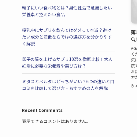
精子にいい食べ物とは？男性妊活で意識したい
栄養素と控えたい食品
授乳中にサプリを飲んではダメって本当？避け
薄
たい成分と産後ならではの選び方を分かりやす
🔍
く解説
A
く
卵子の質を上げるサプリ10選を徹底比較！大人
気
院
妊活に必要な栄養素や選び方は？
お
方
ミタスとベルタはどっちがいい？6つの違いと口
J
コミを比較して選び方・おすすめの人を解説
Recent Comments
表示できるコメントはありません。