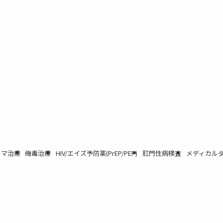
ーマ治療
梅毒治療
HIV/エイズ予防薬(PrEP/PEP)
肛門性病検査
メディカルダ