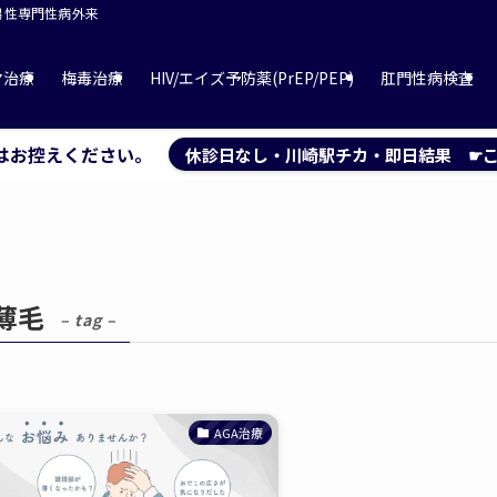
 男性専門性病外来
マ治療
梅毒治療
HIV/エイズ予防薬(PrEP/PEP)
肛門性病検査
はお控えください。
休診日なし・川崎駅チカ・即日結果 ☛こ
薄毛
– tag –
AGA治療