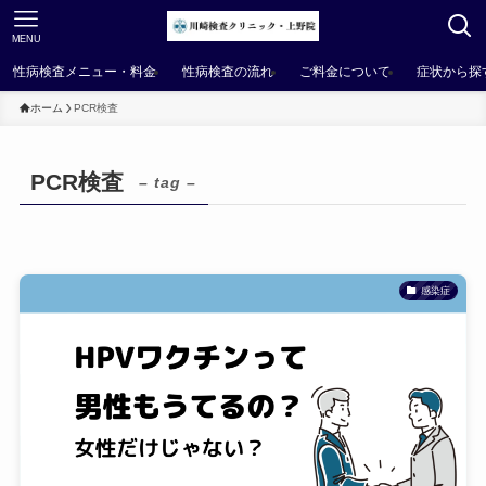
MENU
性病検査メニュー・料金
性病検査の流れ
ご料金について
症状から探
ホーム
PCR検査
PCR検査
– tag –
感染症