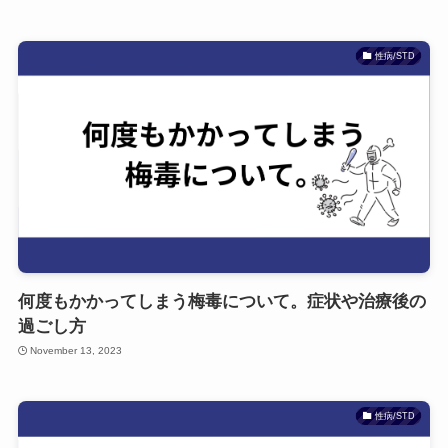
性病/STD
何度もかかってしまう梅毒について。症状や治療後の
過ごし方
November 13, 2023
性病/STD