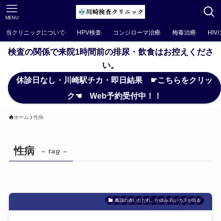
MENU
当クリニックについて
HPV検査
コンジローマ治療
梅毒治療
HIV
検査の関係で来院1時間前の排尿・飲食はお控えくださ
い。
休診日なし・川崎駅チカ・即日結果 ☛こちらをクリッ
ク☚ Web予約受付中！！
ホーム
性病
性病
– tag –
亀頭の赤いただれ、かゆみ 白いカスが出る