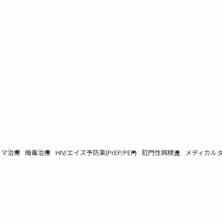
ーマ治療
梅毒治療
HIV/エイズ予防薬(PrEP/PEP)
肛門性病検査
メディカルダ