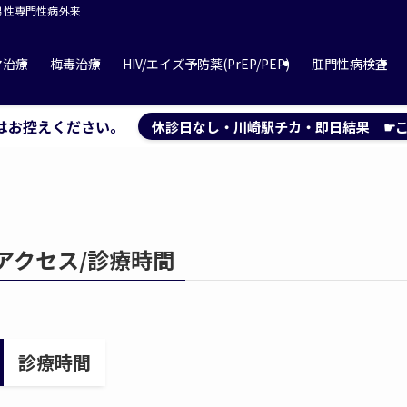
 男性専門性病外来
マ治療
梅毒治療
HIV/エイズ予防薬(PrEP/PEP)
肛門性病検査
はお控えください。
休診日なし・川崎駅チカ・即日結果 ☛こ
アクセス/診療時間
診療時間