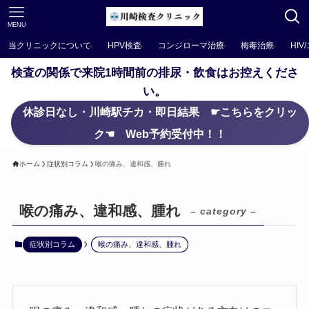
MENU
当クリニックについて
HPV検査
コンジローマ治療
梅毒治療
HIV
検査の関係で来院1時間前の排尿・飲食はお控えくださ
い。
休診日なし・川崎駅チカ・即日結果 ☛こちらをクリッ
ク☚ Web予約受付中！！
ホーム
症状別コラム
喉の痛み、違和感、腫れ
喉の痛み、違和感、腫れ
– category –
症状別コラム
喉の痛み、違和感、腫れ