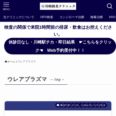
MENU
当クリニックについて
HPV検査
コンジローマ治療
梅毒治療
HIV
検査の関係で来院1時間前の排尿・飲食はお控えくださ
い。
休診日なし・川崎駅チカ・即日結果 ☛こちらをクリッ
ク☚ Web予約受付中！！
ホーム
ウレアプラズマ
ウレアプラズマ
– tag –
亀頭の赤いただれ、かゆみ 白いカスが出る