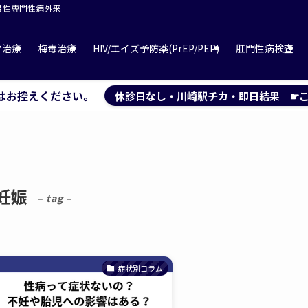
 男性専門性病外来
マ治療
梅毒治療
HIV/エイズ予防薬(PrEP/PEP)
肛門性病検査
はお控えください。
休診日なし・川崎駅チカ・即日結果 ☛こ
妊娠
– tag –
症状別コラム