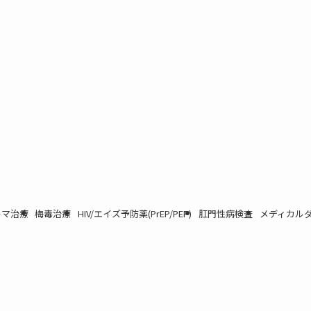
ーマ治療
梅毒治療
HIV/エイズ予防薬(PrEP/PEP)
肛門性病検査
メディカルダ