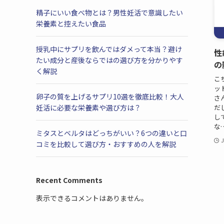
精子にいい食べ物とは？男性妊活で意識したい
栄養素と控えたい食品
授乳中にサプリを飲んではダメって本当？避け
性
たい成分と産後ならではの選び方を分かりやす
の
く解説
こ
ッ
卵子の質を上げるサプリ10選を徹底比較！大人
さ
だ
妊活に必要な栄養素や選び方は？
し
な
ミタスとベルタはどっちがいい？6つの違いと口
J
コミを比較して選び方・おすすめの人を解説
Recent Comments
表示できるコメントはありません。