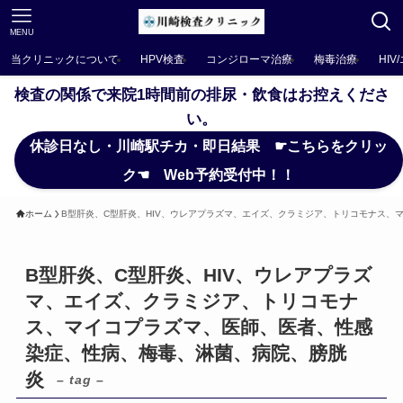
MENU
当クリニックについて
HPV検査
コンジローマ治療
梅毒治療
HIV
検査の関係で来院1時間前の排尿・飲食はお控えくださ
い。
休診日なし・川崎駅チカ・即日結果 ☛こちらをクリッ
ク☚ Web予約受付中！！
ホーム
B型肝炎、C型肝炎、HIV、ウレアプラズマ、エイズ、クラミジア、トリコモナス、
B型肝炎、C型肝炎、HIV、ウレアプラズ
マ、エイズ、クラミジア、トリコモナ
ス、マイコプラズマ、医師、医者、性感
染症、性病、梅毒、淋菌、病院、膀胱
炎
– tag –