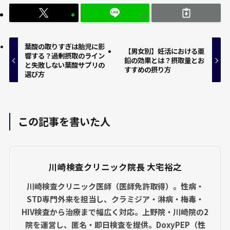
葉酸の取りすぎは胎児に影
【男女別】妊活における亜
響する？過剰摂取のライン
鉛の効果とは？摂取量とお
と失敗しない葉酸サプリの
すすめの摂り方
選び方
この記事を書いた人
川崎検査クリニック院長 大宅裕之
川崎検査クリニック医師（医師免許取得）。性病・
STD専門外来を担当し、クラミジア・淋病・梅毒・
HIV検査から治療まで幅広く対応。上野院・川崎院の2
院を運営し、匿名・即日検査を提供。DoxyPEP（性