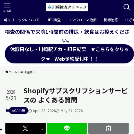
MENU
当クリニックについて
HPV検査
コンジローマ治療
梅毒治療
HIV
検査の関係で来院1時間前の排尿・飲食はお控えくださ
い。
休診日なし・川崎駅チカ・即日結果 ☛こちらをクリッ
ク☚ Web予約受付中！！
ホーム
AGA治療
Shopifyサブスクリプションサービ
2026
5/21
スの よくある質問
April 23, 2026
May 21, 2026
AGA治療