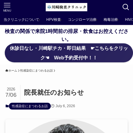
MENU
当クリニックについて
HPV検査
コンジローマ治療
梅毒治療
HIV
検査の関係で来院1時間前の排尿・飲食はお控えくださ
い。
休診日なし・川崎駅チカ・即日結果 ☛こちらをクリッ
ク☚ Web予約受付中！！
ホーム
性感染症にまつわるお話
2026
院長就任のお知らせ
7/06
July 6, 2026
性感染症にまつわるお話