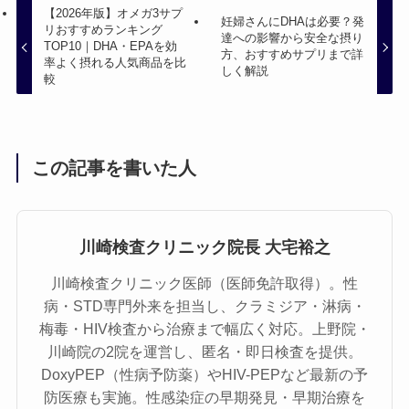
【2026年版】オメガ3サプ
妊婦さんにDHAは必要？発
リおすすめランキング
達への影響から安全な摂り
TOP10｜DHA・EPAを効
方、おすすめサプリまで詳
率よく摂れる人気商品を比
しく解説
較
この記事を書いた人
川崎検査クリニック院長 大宅裕之
川崎検査クリニック医師（医師免許取得）。性
病・STD専門外来を担当し、クラミジア・淋病・
梅毒・HIV検査から治療まで幅広く対応。上野院・
川崎院の2院を運営し、匿名・即日検査を提供。
DoxyPEP（性病予防薬）やHIV-PEPなど最新の予
防医療も実施。性感染症の早期発見・早期治療を