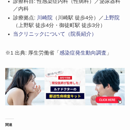
診療科目: 性感染症内科（性病科）／泌尿器科
／内科
診療拠点:
川崎院
（川崎駅 徒歩4分）／
上野院
（上野駅 徒歩4分・御徒町駅 徒歩3分）
当クリニックについて（院長紹介）
※1 出典: 厚生労働省「
感染症発生動向調査
」
関連