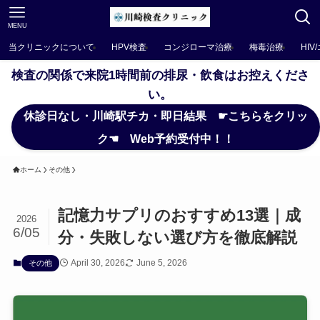
MENU
当クリニックについて
HPV検査
コンジローマ治療
梅毒治療
HIV
検査の関係で来院1時間前の排尿・飲食はお控えくださ
い。
休診日なし・川崎駅チカ・即日結果 ☛こちらをクリッ
ク☚ Web予約受付中！！
ホーム
その他
記憶力サプリのおすすめ13選｜成
2026
6/05
分・失敗しない選び方を徹底解説
April 30, 2026
June 5, 2026
その他