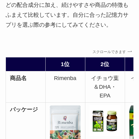
どの配合成分に加え、続けやすさや商品の特徴も
ふまえて比較しています。自分に合った記憶力サ
プリを選ぶ際の参考にしてみてください。
スクロールできます
1位
2位
商品名
Rimenba
イチョウ葉
イ
＆DHA・
EPA
パッケージ