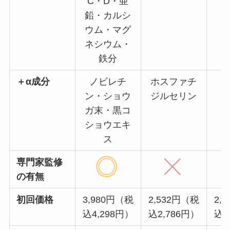
C・D・亜
鉛・カルシ
ウム・マグ
ネシウム・
鉄分
＋α成分
ノビレチ
ホスファチ
ン・ショウ
ジルセリン
ガ末・黒コ
ショウエキ
ス
専門家監修
の有無
初回価格
3,980円（税
2,532円（税
2,
込4,298円）
込2,786円）
込3