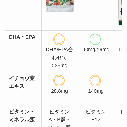
DHA・EPA
DHA/EPA合
90mg/16mg
DH
わせて
538mg
イチョウ葉
エキス
28.8mg
140mg
ビタミン・
ビタミン
ビタミン
ビ
ミネラル類
A・B群・
B12