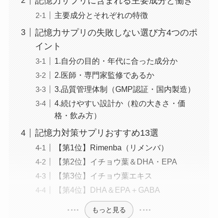
記憶力サプリに含まれる主要成分と働き
主要成分とそれぞれの特徴
記憶力サプリの失敗しない選び方4つのポ
イント
1.自分の目的・年代に合った成分か
2.医師・専門家監修であるか
3.品質管理体制（GMP認証・国内製造）
4.続けやすい設計か（粒の大きさ・価
格・飲み方）
記憶力対策サプリおすすめ13選
【第1位】Rimenba（リメンバ）
【第2位】イチョウ葉＆DHA・EPA
【第3位】イチョウ葉エキス
【第4位】DHA＆EPA＋GABA
もっと見る