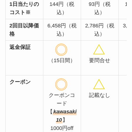
1日当たりの
144円（税
93円（税
1
コスト※
込）
込）
2回目以降価
6,458円（税
2,786円（税
3,
格
込）
込）
返金保証
（15日間）
要問合せ
クーポン
クーポンコ
記載なし
ード
【
kawasaki
10
】
1000円off