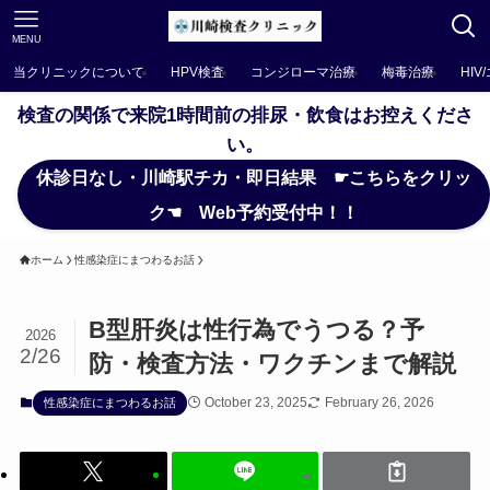
MENU
当クリニックについて
HPV検査
コンジローマ治療
梅毒治療
HIV
検査の関係で来院1時間前の排尿・飲食はお控えくださ
い。
休診日なし・川崎駅チカ・即日結果 ☛こちらをクリッ
ク☚ Web予約受付中！！
ホーム
性感染症にまつわるお話
B型肝炎は性行為でうつる？予
2026
2/26
防・検査方法・ワクチンまで解説
October 23, 2025
February 26, 2026
性感染症にまつわるお話