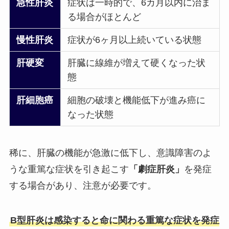
急性肝炎
症状は一時的で、6カ月以内に治ま
る場合がほとんど
慢性肝炎
症状が6ヶ月以上続いている状態
肝硬変
肝臓に線維が増えて硬くなった状
態
肝細胞癌
細胞の破壊と機能低下が進み癌に
なった状態
稀に、肝臓の機能が急激に低下し、意識障害のよ
うな重篤な症状を引き起こす
「劇症肝炎」
を発症
する場合があり、注意が必要です。
B型肝炎は感染すると命に関わる重篤な症状を発症