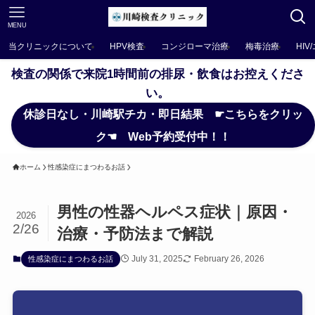
MENU
当クリニックについて
HPV検査
コンジローマ治療
梅毒治療
HIV
検査の関係で来院1時間前の排尿・飲食はお控えくださ
い。
休診日なし・川崎駅チカ・即日結果 ☛こちらをクリッ
ク☚ Web予約受付中！！
ホーム
性感染症にまつわるお話
男性の性器ヘルペス症状｜原因・
2026
2/26
治療・予防法まで解説
July 31, 2025
February 26, 2026
性感染症にまつわるお話