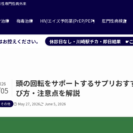
 男性専門性病外来
マ治療
梅毒治療
HIV/エイズ予防薬(PrEP/PEP)
肛門性病検査
はお控えください。
休診日なし・川崎駅チカ・即日結果 ☛こ
頭の回転をサポートするサプリおす
026
/05
び方・注意点を解説
その他
May 27, 2026
June 5, 2026