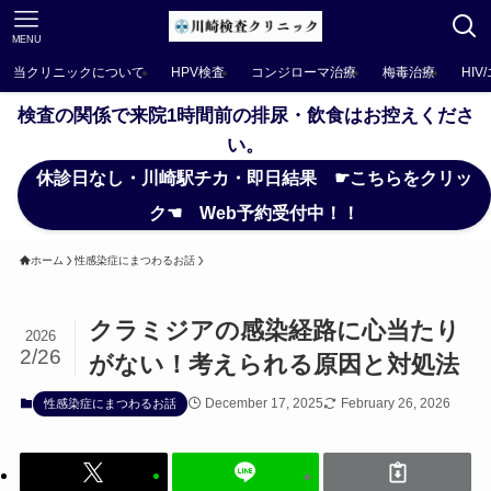
MENU
当クリニックについて
HPV検査
コンジローマ治療
梅毒治療
HIV
検査の関係で来院1時間前の排尿・飲食はお控えくださ
い。
休診日なし・川崎駅チカ・即日結果 ☛こちらをクリッ
ク☚ Web予約受付中！！
ホーム
性感染症にまつわるお話
クラミジアの感染経路に心当たり
2026
2/26
がない！考えられる原因と対処法
December 17, 2025
February 26, 2026
性感染症にまつわるお話