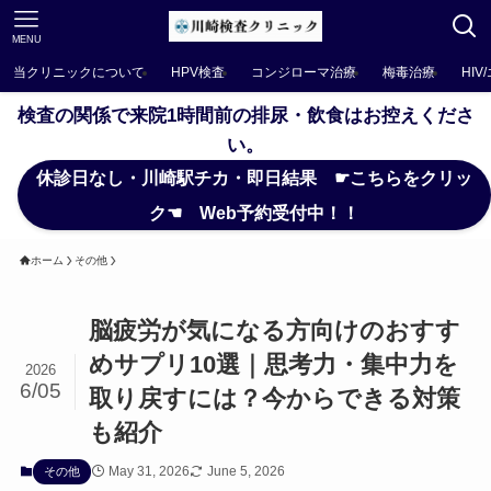
MENU
当クリニックについて
HPV検査
コンジローマ治療
梅毒治療
HIV
検査の関係で来院1時間前の排尿・飲食はお控えくださ
い。
休診日なし・川崎駅チカ・即日結果 ☛こちらをクリッ
ク☚ Web予約受付中！！
ホーム
その他
脳疲労が気になる方向けのおすす
めサプリ10選｜思考力・集中力を
2026
6/05
取り戻すには？今からできる対策
も紹介
May 31, 2026
June 5, 2026
その他