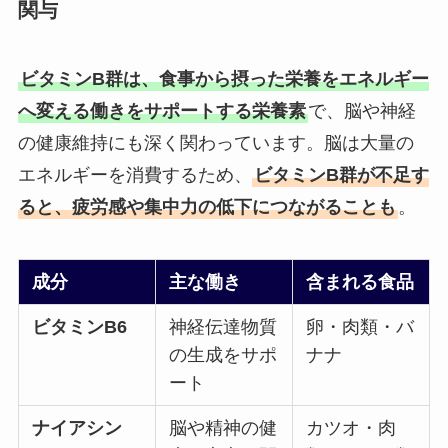
関与
ビタミンB群は、食事から摂った栄養をエネルギー
へ変える働きをサポートする栄養素
で、脳や神経
の健康維持にも深く関わっています。脳は大量の
エネルギーを消費するため、
ビタミンB群が不足す
ると、疲労感や集中力の低下につながることも
。
成分
主な働き
含まれる食品
ビタミンB6
神経伝達物質
卵・肉類・バ
の生成をサポ
ナナ
ート
ナイアシン
脳や精神の健
カツオ・肉