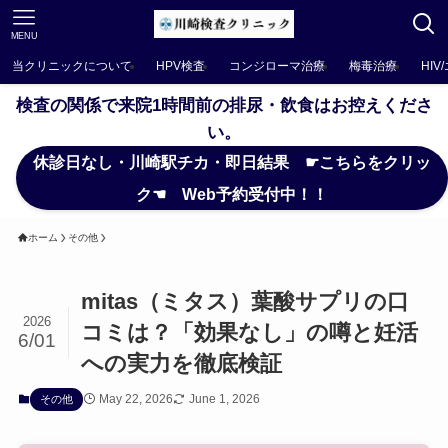
MENU
当クリニックについて
HPV検査
コンジローマ治療
梅毒治療
HIV
検査の関係で来院1時間前の排尿・飲食はお控えくださ
い。
休診日なし・川崎駅チカ・即日結果 ☛こちらをクリッ
ク☚ Web予約受付中！！
ホーム
その他
mitas（ミタス）葉酸サプリの口
2026
コミは？「効果なし」の噂と妊活
6/01
への実力を徹底検証
May 22, 2026
June 1, 2026
その他