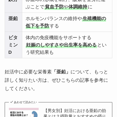
ぶことで
貧血予防
や
体調維持
に
亜鉛
ホルモンバランスの維持や
生殖機能の
低下を予防
する
ビタ
体内の免疫機能をサポートする
ミン
妊娠のしやすさや出生率を高める
とい
D
う研究結果も
妊活中に必要な栄養素
「亜鉛」
について、もっと
詳しく知りたい方は、ぜひこちらの記事を参考に
してください。
あわせて読みたい
【男女別】妊活における亜鉛の効
果とは？摂取量とおすすめの摂り