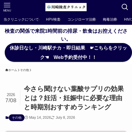
MENU
当クリニックについて
HPV検査
コンジローマ治療
梅毒治療
HIV
検査の関係で来院1時間前の排尿・飲食はお控えくださ
い。
休診日なし・川崎駅チカ・即日結果 ☛こちらをクリッ
ク☚ Web予約受付中！！
ホーム
その他
今さら聞けない葉酸サプリの効果
2026
とは？妊活・妊娠中に必要な理由
7/08
と時期別おすすめランキング
May 14, 2026
July 8, 2026
その他