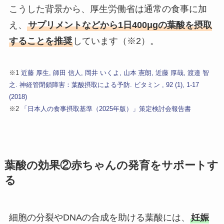
こうした背景から、厚生労働省は通常の食事に加
え、
サプリメントなどから1日400μgの葉酸を摂取
することを推奨
しています（※2）。
※1
近藤 厚生, 師田 信人, 岡井 いくよ, 山本 憲朗, 近藤 厚哉, 渡邉 智
之. 神経管閉鎖障害：葉酸摂取による予防. ビタミン , 92 (1), 1-17
(2018)
※2
「日本人の食事摂取基準（2025年版）」策定検討会報告書
葉酸の効果②赤ちゃんの発育をサポートす
る
細胞の分裂やDNAの合成を助ける葉酸には、
妊娠