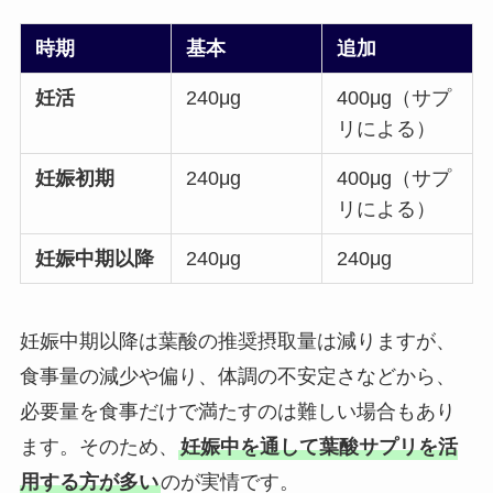
時期
基本
追加
妊活
240μg
400μg（サプ
リによる）
妊娠初期
240μg
400μg（サプ
リによる）
妊娠中期以降
240μg
240μg
妊娠中期以降は葉酸の推奨摂取量は減りますが、
食事量の減少や偏り、体調の不安定さなどから、
必要量を食事だけで満たすのは難しい場合もあり
ます。そのため、
妊娠中を通して葉酸サプリを活
用する方が多い
のが実情です。