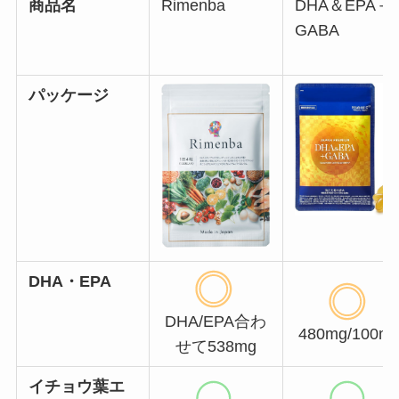
商品名
Rimenba
DHA＆EPA＋
GABA
パッケージ
DHA・EPA
DHA/EPA合わ
480mg/100m
せて538mg