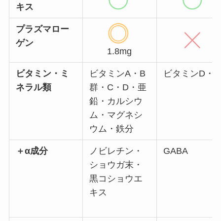
イチョウ葉エ
キス
プラズマロー
ゲン
1.8mg
ビタミン・ミ
ビタミンA・B
ビタミンD・E
ネラル類
群・C・D・亜
鉛・カルシウ
ム・マグネシ
ウム・鉄分
＋α成分
ノビレチン・
GABA
ショウガ末・
黒コショウエ
キス