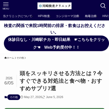
MENU
当クリニックについて
HPV検査
コンジローマ治療
梅毒治療
HIV
検査の関係で来院1時間前の排尿・飲食はお控えくださ
い。
休診日なし・川崎駅チカ・即日結果 ☛こちらをクリッ
ク☚ Web予約受付中！！
ホーム
その他
頭をスッキリさせる方法とは？今
2026
すぐできる対処法と食べ物・おす
6/05
すめサプリ7選
May 27, 2026
June 5, 2026
その他