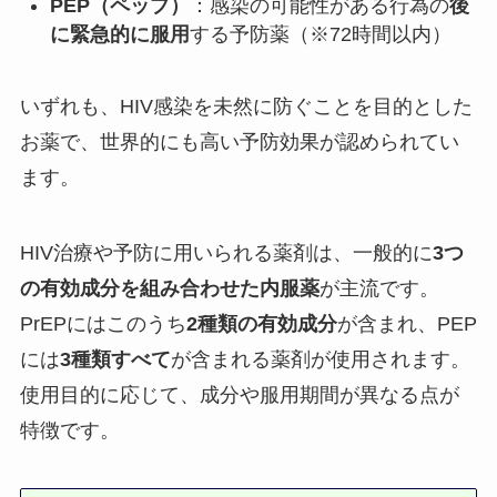
PEP（ペップ）
：感染の可能性がある行為の
後
に緊急的に服用
する予防薬（※72時間以内）
いずれも、HIV感染を未然に防ぐことを目的とした
お薬で、世界的にも高い予防効果が認められてい
ます。
HIV治療や予防に用いられる薬剤は、一般的に
3つ
の有効成分を組み合わせた内服薬
が主流です。
PrEPにはこのうち
2種類の有効成分
が含まれ、PEP
には
3種類すべて
が含まれる薬剤が使用されます。
使用目的に応じて、成分や服用期間が異なる点が
特徴です。