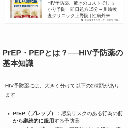
HIV予防薬、驚きのコストでしっ
かり予防｜即日処方15分 – 川崎検
査クリニック上野院 | 性病外来
川崎検査クリニック上野院 | 性病…
PrEP・PEPとは？──HIV予防薬の
基本知識
HIV予防薬には、大きく分けて以下の2種類があり
ます：
PrEP（プレップ）
：感染リスクのある行為の
前
から継続的に服用
する予防薬