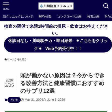
MENU
当クリニックについて
HPV検査
コンジローマ治療
梅毒治療
HIV
検査の関係で来院1時間前の排尿・飲食はお控えくださ
い。
休診日なし・川崎駅チカ・即日結果 ☛こちらをクリッ
ク☚ Web予約受付中！！
ホーム
その他
頭が働かない原因は？今からでき
2026
る改善方法と健康習慣におすすめ
6/05
のサプリ12選
May 31, 2026
June 5, 2026
その他