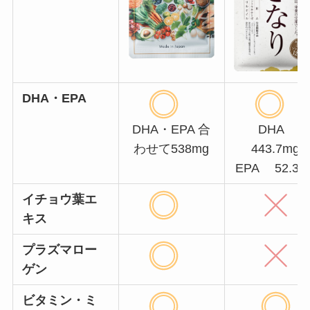
DHA・EPA
DHA・EPA 合
DHA
わせて538mg
443.7mg
EPA 52.3
イチョウ葉エ
キス
プラズマロー
ゲン
ビタミン・ミ