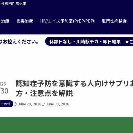
 男性専門性病外来
マ治療
梅毒治療
HIV/エイズ予防薬(PrEP/PEP)
肛門性病検査
はお控えください。
休診日なし・川崎駅チカ・即日結果 ☛こ
認知症予防を意識する人向けサプリ
026
/30
方・注意点を解説
その他
June 28, 2026
June 30, 2026