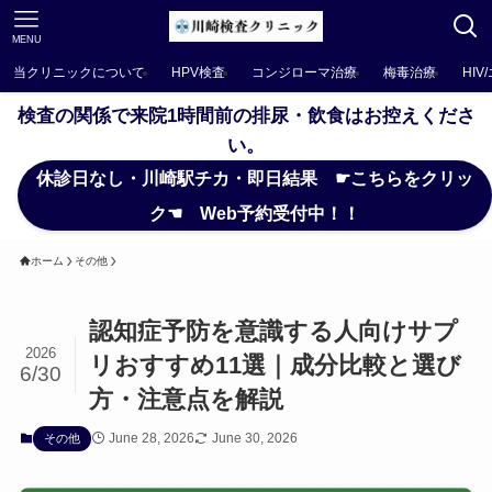
MENU
当クリニックについて
HPV検査
コンジローマ治療
梅毒治療
HIV
検査の関係で来院1時間前の排尿・飲食はお控えくださ
い。
休診日なし・川崎駅チカ・即日結果 ☛こちらをクリッ
ク☚ Web予約受付中！！
ホーム
その他
認知症予防を意識する人向けサプ
2026
リおすすめ11選｜成分比較と選び
6/30
方・注意点を解説
June 28, 2026
June 30, 2026
その他