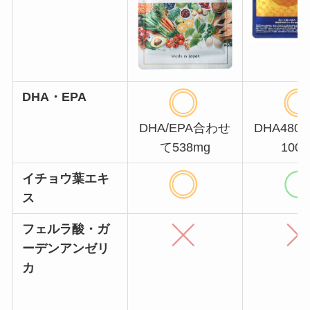
DHA・EPA
DHA/EPA合わせ
DHA480m
て538mg
100
イチョウ葉エキ
ス
フェルラ酸・ガ
ーデンアンゼリ
カ