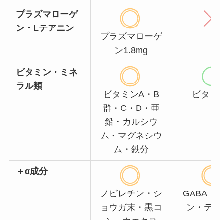
プラズマローゲ
ン・Lテアニン
プラズマローゲ
ン1.8mg
ビタミン・ミネ
ラル類
ビタミンA・B
ビタミ
群・C・D・亜
鉛・カルシウ
ム・マグネシウ
ム・鉄分
＋α成分
ノビレチン・シ
GABA
ョウガ末・黒コ
ン・テ