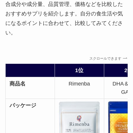
合成分や成分量、品質管理、価格などを比較した
おすすめサプリを紹介します。自分の食生活や気
になるポイントに合わせて、比較してみてくださ
い。
スクロールできます
1位
2位
商品名
Rimenba
DHA＆E
GAB
パッケージ