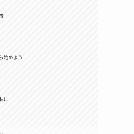
景
ら始めよう
肢に