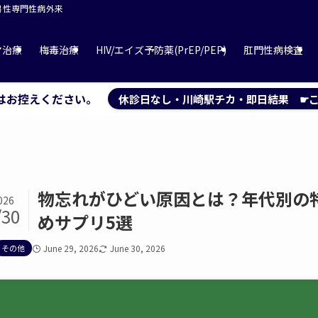
 男性専門性病外来
マ治療
梅毒治療
HIV/エイズ予防薬(PrEP/PEP)
肛門性病検査
はお控えください。
休診日なし・川崎駅チカ・即日結果 ☛こ
物忘れがひどい原因とは？年代別の
026
/30
めサプリ5選
その他
June 29, 2026
June 30, 2026