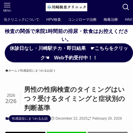
MENU
当クリニックについて
HPV検査
コンジローマ治療
梅毒治療
HIV
検査の関係で来院1時間前の排尿・飲食はお控えくださ
い。
休診日なし・川崎駅チカ・即日結果 ☛こちらをクリッ
ク☚ Web予約受付中！！
ホーム
性感染症にまつわるお話
男性の性病検査のタイミングはい
2026
つ？受けるタイミングと症状別の
2/26
判断基準
December 22, 2025
February 26, 2026
性感染症にまつわるお話