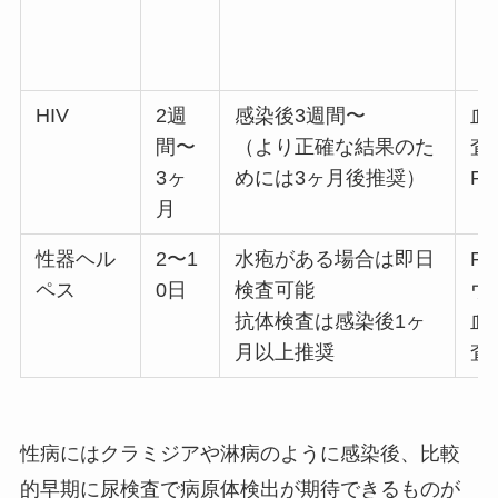
HIV
2週
感染後3週間〜
血
間〜
（より正確な結果のた
査
3ヶ
めには3ヶ月後推奨）
P
月
性器ヘル
2〜1
水疱がある場合は即日
P
ペス
0日
検査可能
ウ
抗体検査は感染後1ヶ
血
月以上推奨
査
性病にはクラミジアや淋病のように感染後、比較
的早期に尿検査で病原体検出が期待できるものが