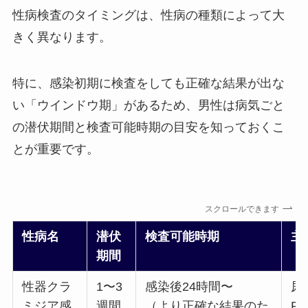
性病検査のタイミングは、性病の種類によって大
きく異なります。
特に、感染初期に検査をしても正確な結果が出な
い「ウインドウ期」があるため、男性は病気ごと
の潜伏期間と検査可能時期の目安を知っておくこ
とが重要です。
スクロールできます
性病名
潜伏
検査可能時期
主
期間
性器クラ
1〜3
感染後24時間〜
尿
ミジア感
週間
（より正確な結果のた
P