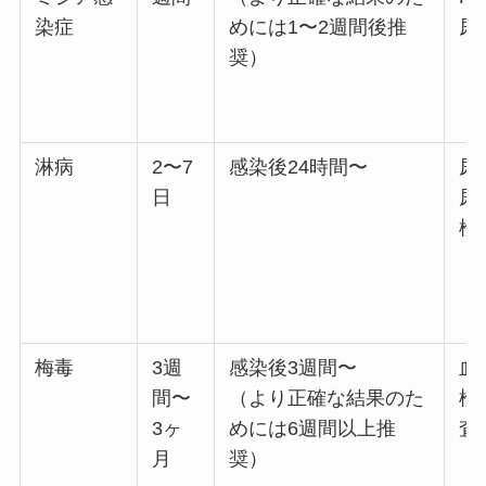
染症
めには1〜2週間後推
尿
奨）
淋病
2〜7
感染後24時間〜
尿
日
尿
検
梅毒
3週
感染後3週間〜
血
間〜
（より正確な結果のた
検
3ヶ
めには6週間以上推
査
月
奨）