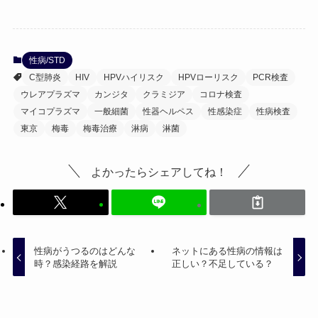
性病/STD
C型肺炎
HIV
HPVハイリスク
HPVローリスク
PCR検査
ウレアプラズマ
カンジタ
クラミジア
コロナ検査
マイコプラズマ
一般細菌
性器ヘルペス
性感染症
性病検査
東京
梅毒
梅毒治療
淋病
淋菌
よかったらシェアしてね！
性病がうつるのはどんな
ネットにある性病の情報は
時？感染経路を解説
正しい？不足している？