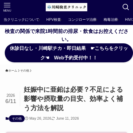
MENU
当クリニックについて
HPV検査
コンジローマ治療
梅毒治療
HIV
検査の関係で来院1時間前の排尿・飲食はお控えくださ
い。
休診日なし・川崎駅チカ・即日結果 ☛こちらをクリッ
ク☚ Web予約受付中！！
ホーム
その他
妊娠中に亜鉛は必要？不足による
2026
影響や摂取量の目安、効率よく補
6/11
う方法を解説
May 26, 2026
June 11, 2026
その他