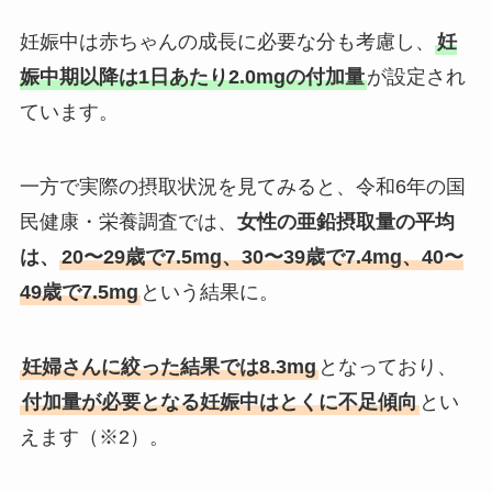
妊娠中は赤ちゃんの成長に必要な分も考慮し、
妊
娠中期以降は1日あたり2.0mgの付加量
が設定され
ています。
一方で実際の摂取状況を見てみると、令和6年の国
民健康・栄養調査では、
女性の亜鉛摂取量の平均
は、
20〜29歳で7.5mg、30〜39歳で7.4mg、40〜
49歳で7.5mg
という結果に。
妊婦さんに絞った結果では8.3mg
となっており、
付加量が必要となる妊娠中はとくに不足傾向
とい
えます（※2）。