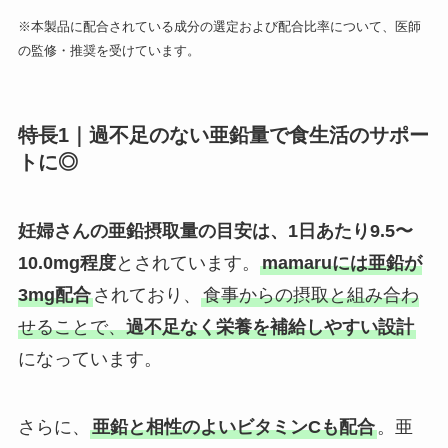
※本製品に配合されている成分の選定および配合比率について、医師
の監修・推奨を受けています。
特長1｜過不足のない亜鉛量で食生活のサポー
トに◎
妊婦さんの亜鉛摂取量の目安は、1日あたり9.5〜
10.0mg程度
とされています。
mamaruには亜鉛が
3mg配合
されており、
食事からの摂取と組み合わ
せることで、
過不足なく栄養を補給しやすい設計
になっています。
さらに、
亜鉛と相性のよいビタミンCも配合
。亜