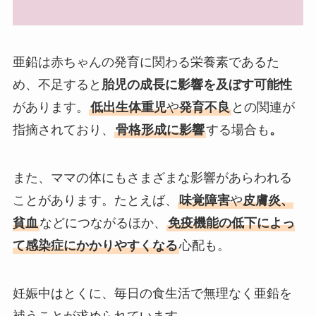
亜鉛は赤ちゃんの発育に関わる栄養素であるた
め、不足すると
胎児の成長に影響を及ぼす可能性
があります。
低出生体重児
や
発育不良
との関連が
指摘されており、
骨格形成に影響
する場合も
。
また、ママの体にもさまざまな影響があらわれる
ことがあります。たとえば、
味覚障害
や
皮膚炎、
貧血
などにつながるほか、
免疫機能の低下によっ
て感染症にかかりやすくなる
心配も。
妊娠中はとくに、毎日の食生活で無理なく亜鉛を
補うことが求められています。