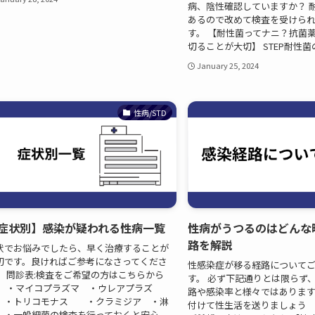
病、陰性確認していますか？ 
あるので改めて検査を受けら
す。 【耐性菌ってナニ？抗菌
切ることが大切】 STEP耐性菌の仕
January 25, 2024
性病/STD
症状別】感染が疑われる性病一覧
性病がうつるのはどんな
路を解説
状でお悩みでしたら、早く治療することが
切です。良ければご参考になさってくださ
性感染症が移る経路について
。 問診表:検査をご希望の方はこちらから
す。 必ず下記通りとは限らず
】 ・マイコプラズマ ・ウレアプラズ
路や感染率と様々ではありま
 ・トリコモナス ・クラミジア ・淋
付けて性生活を送りましょう 
 ・一般細菌の検査を行っておくと安心...