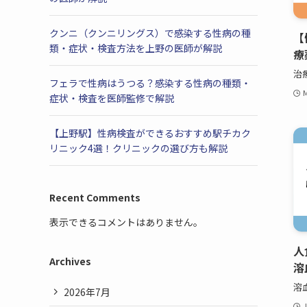
クンニ（クンニリングス）で感染する性病の種
【
類・症状・検査方法を上野の医師が解説
療
治
フェラで性病はうつる？感染する性病の種類・
M
症状・検査を医師監修で解説
【上野駅】性病検査ができるおすすめ駅チカク
リニック4選！クリニックの選び方も解説
Recent Comments
表示できるコメントはありません。
人
Archives
溶
溶
2026年7月
J