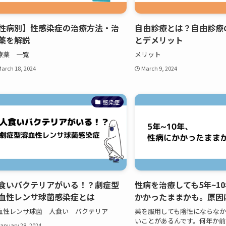
性病別】性感染症の治療方法・治
自由診療とは？自由診療
薬を解説
とデメリット
療薬 一覧
メリット
arch 18, 2024
March 9, 2024
感染症
食いバクテリアがいる！？劇症型
性病を治療しても5年~1
血性レンサ球菌感染症とは
かかったままかも。原因
血性レンサ球菌 人食い バクテリア
薬を服用しても陰性にならなか
いことがあるんです。何年か前
anuary 28, 2024