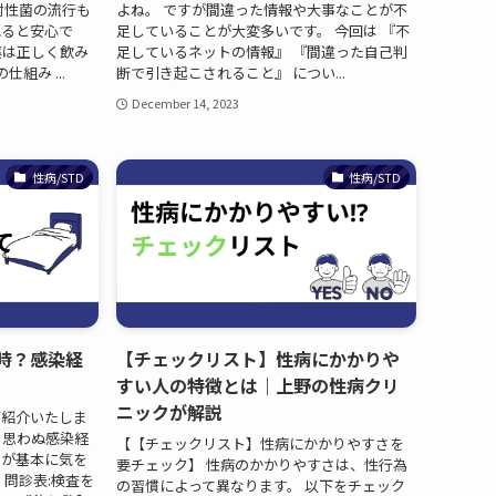
耐性菌の流行も
よね。 ですが間違った情報や大事なことが不
れると安心で
足していることが大変多いです。 今回は 『不
薬は正しく飲み
足しているネットの情報』 『間違った自己判
組み ...
断で引き起こされること』 につい...
December 14, 2023
性病/STD
性病/STD
時？感染経
【チェックリスト】性病にかかりや
すい人の特徴とは｜上野の性病クリ
ニックが解説
ご紹介いたしま
、思わぬ感染経
【【チェックリスト】性病にかかりやすさを
すが基本に気を
要チェック】 性病のかかりやすさは、性行為
問診表:検査を
の習慣によって異なります。 以下をチェック