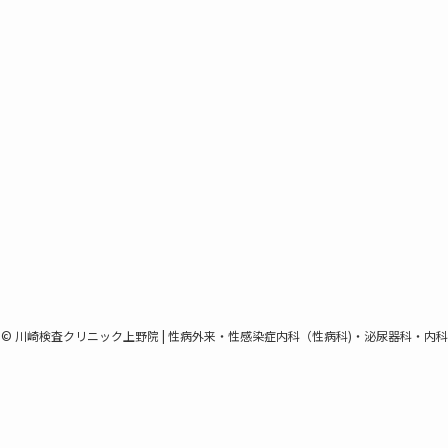
©
川崎検査クリニック上野院 | 性病外来・性感染症内科（性病科)・泌尿器科・内科