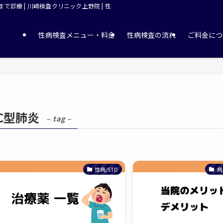
診療 | 川崎検査クリニック上野院 | 性病外来
性病検査メニュー・料金
性病検査の流れ
ご料金につ
C型肺炎
– tag –
性病/STD
病