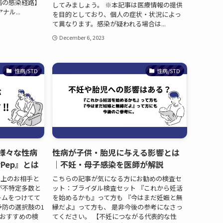
病の感染経路】
してみましょう。 ※本記事は医療情報の提供
ル...
を目的としており、個人の症状・状況によっ
て異なります。感染が疑われる場合は...
December 6, 2023
性病/STD
性病/STD
様々な性病
性病が子供・胎児に与える影響とは
Pep』とは
｜不妊・母子感染を医師が解説
ト上のお相手と
こちらの記事が気になる方にお勧めの検査セ
が不特定多数と
ット：ブライダル検査セット 『これから妊活
ームをつけてて
を始めるかも』って方も 『今はまだ妊娠と無
予防の選択肢の1
縁だよ』って方も、 是非今後の参考になさっ
におすすめの検
てください。 【不妊につながる代表的な性