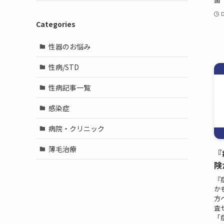
D
Categories
性器のお悩み
性病/STD
性病記事一覧
感染症
病院・クリニック
薄毛治療
『
険
『
か
方
査
「