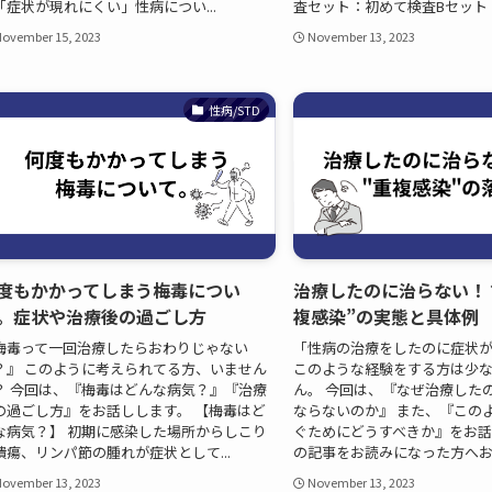
「症状が現れにくい」性病につい...
査セット：初めて検査Bセット 
ovember 15, 2023
November 13, 2023
性病/STD
度もかかってしまう梅毒につい
治療したのに治らない！
。症状や治療後の過ごし方
複感染”の実態と具体例
梅毒って一回治療したらおわりじゃない
「性病の治療をしたのに症状
？』 このように考えられてる方、いません
このような経験をする方は少
？ 今回は、『梅毒はどんな病気？』『治療
ん。 今回は、『なぜ治療した
の過ごし方』をお話しします。 【梅毒はど
ならないのか』 また、『この
な病気？】 初期に感染した場所からしこり
ぐためにどうすべきか』をお話
潰瘍、リンパ節の腫れが症状として...
の記事をお読みになった方へおす
ovember 13, 2023
November 13, 2023