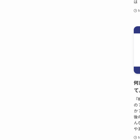
は
N
何
て
『
の
か
後
ん
や
N