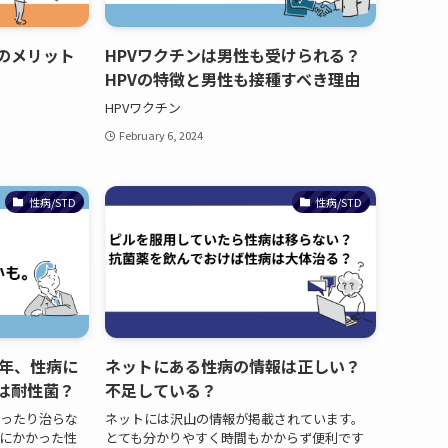
のメリット
HPVワクチンは男性も受けられる？
HPVの特徴と男性も接種すべき理由
HPVワクチン
February 6, 2024
性病/STD
性病/STD
0年、性病に
ネットにある性病の情報は正しい？
は耐性菌？
不足している？
ったり治らな
ネットには沢山の情報が掲載されています。
にかかった性
とても分かりやすく時間もかからず便利です