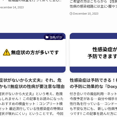
ご希望の方はこちらから 【性
性病の感染経路には主に‣膣やアナ
ecember 14, 2023
December 10, 2023
性病/STD
症状がないから大丈夫』それ、危
性感染症は予防できる！
かも‼無症状の性病が要注意な理由
の予防に効果的な『Doxy
症状がないから大丈夫』という考え、危険
付き合いでの風俗利用…ネッ
もしれません！ この記事をお読みになった
今夜予定がある… 自分や相手
へおすすめの検査セット：コンプリート検
性行為を行っている… コンド
セット 最近流行している性感染症の特徴は
も不安な方にも、 新しい性病
症状が現れにくい」ということです。 今回
つです‼ この記事を読んだ方