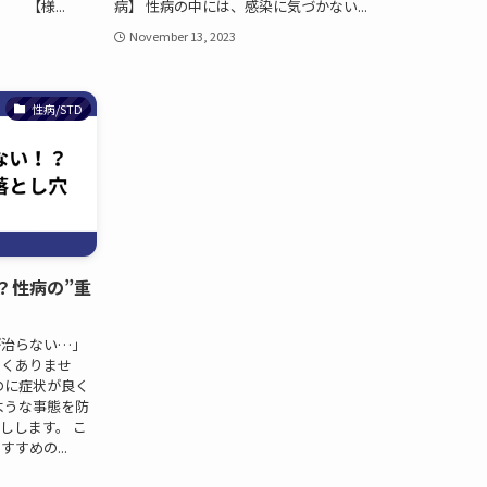
【様...
病】 性病の中には、感染に気づかない...
November 13, 2023
性病/STD
？性病の”重
が治らない…」
なくありませ
のに症状が良く
ような事態を防
しします。 こ
すめの...